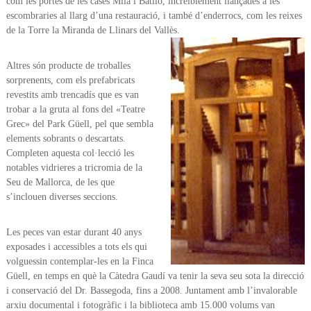
com les portes de les cases Milà i Batlló, increïblement llançades a les
escombraries al llarg d’una restauració, i també d’enderrocs, com les reixes
de la Torre la Miranda de Llinars del Vallès.
Altres són producte de troballes
sorprenents, com els prefabricats
revestits amb trencadís que es van
trobar a la gruta al fons del «Teatre
Grec» del Park Güell, pel que sembla
elements sobrants o descartats.
Completen aquesta col·lecció les
notables vidrieres a tricromia de la
Seu de Mallorca, de les que
s’inclouen diverses seccions.
Les peces van estar durant 40 anys
exposades i accessibles a tots els qui
volguessin contemplar-les en la Finca
Güell, en temps en què la Càtedra Gaudí va tenir la seva seu sota la direcció
i conservació del Dr. Bassegoda, fins a 2008. Juntament amb l’invalorable
arxiu documental i fotogràfic i la biblioteca amb 15.000 volums van