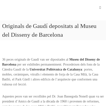
Fundació
Antonio
Gaudí
Originals de Gaudí depositats al Museu
del Disseny de Barcelona
36 peces originals de Gaudí van ser dipositades al
Museu del Disseny de
Barcelona
per ser exhibides permanentment. Procedeixen dels fons de la
Càtedra Gaudí de la
Universitat Politècnica de Catalunya
: portes,
mobles, ceràmiques, vitralls i elements de forja de la Casa Milà, la Casa
Batlló, el Park Güell i altres edificis de l’arquitecte que conformen una
valuosa col·lecció.
Aquestes peces van ser recollides pel Dr. Joan Bassegoda Nonell quan va ser
president d’Amics de Gaudí a la dècada de 1960 i provenen de reformes,