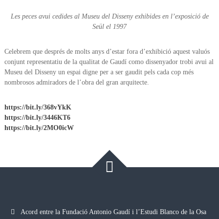
Les peces avui cedides al Museu del Disseny exhibides en l’exposició de
Seül el 1997
Celebrem que després de molts anys d’estar fora d’exhibició aquest valuós
conjunt representatiu de la qualitat de Gaudí como dissenyador trobi avui al
Museu del Disseny un espai digne per a ser gaudit pels cada cop més
nombrosos admiradors de l’obra del gran arquitecte.
https://bit.ly/368vYkK
https://bit.ly/3446KT6
https://bit.ly/2MO0icW
Acord entre la Fundació Antonio Gaudí i l’Estudi Blanco de la Osa