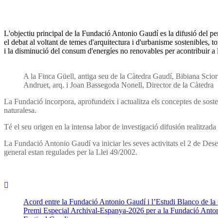
L'objectiu principal de la Fundació Antonio Gaudí es la difusió del pen
el debat al voltant de temes d'arquitectura i d'urbanisme sostenibles, to
i la disminució del consum d'energíes no renovables per acontribuir a la
A la Finca Güell, antiga seu de la Càtedra Gaudí, Bibiana Scior
Andruet, arq. i Joan Bassegoda Nonell, Director de la Càtedra
La Fundació incorpora, aprofundeix i actualitza els conceptes de sosteni
naturalesa.
Té el seu origen en la intensa labor de investigació difusión realitzad
La Fundació Antonio Gaudí va iniciar les seves activitats el 2 de Dese
general estan regulades per la Llei 49/2002.
Acord entre la Fundació Antonio Gaudí i l’Estudi Blanco de la
Premi Especial Archival-Espanya-2026 per a la Fundació Anto