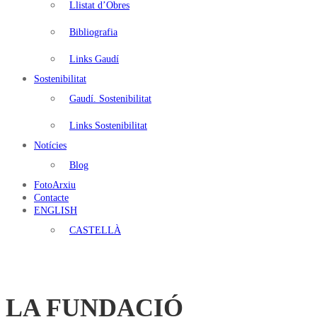
Llistat d’Obres
Bibliografia
Links Gaudí
Sostenibilitat
Gaudí. Sostenibilitat
Links Sostenibilitat
Notícies
Blog
FotoArxiu
Contacte
ENGLISH
CASTELLÀ
LA FUNDACIÓ