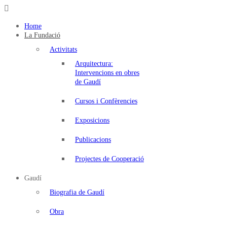
Fundació
Antonio
Home
Gaudí
La Fundació
Activitats
Arquitectura:
Intervencions en obres
de Gaudí
Cursos i Confèrencies
Exposicions
Publicacions
Projectes de Cooperació
Gaudí
Biografia de Gaudí
Obra