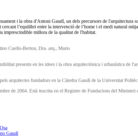
sament i la obra d'Antoni Gaudí, un dels precursors de l'arquitectura so
t cercant l’equilibri entre la intervenció de l’home i el medi natural mitj
 imprescindible millora de la qualitat de l'habitat.
tino Cuello-Berton, Dra. arq., Mario
bilitat presents en les idees i la obra arquitectònica i urbanística de l'a
a pels arquitectes fundadors en la Càtedra Gaudí de la Universitat Politè
mbre de 2004. Està inscrita en el Registre de Fundacions del Ministeri d
 Osa
nio Gaudí