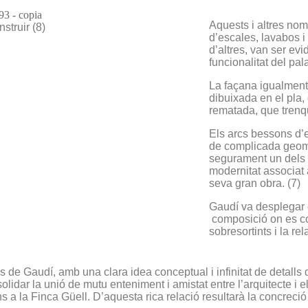
Aquests i altres nom
struir (8)
d’escales, lavabos i
d’altres, van ser ev
funcionalitat del pal
La façana igualment
dibuixada en el pla, 
rematada, que trenqu
Els arcs bessons d’e
de complicada geome
segurament un dels m
modernitat associat 
seva gran obra. (7)
Gaudí va desplegar 
composició on es con
sobresortints i la re
 de Gaudí, amb una clara idea conceptual i infinitat de detalls d
lidar la unió de mutu enteniment i amistat entre l’arquitecte i 
ns a la Finca Güell. D’aquesta rica relació resultarà la concreci