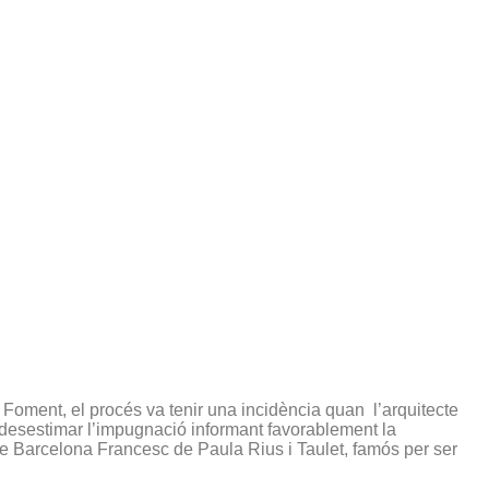
 Foment, el procés va tenir una incidència quan l’arquitecte
a desestimar l’impugnació informant favorablement la
 de Barcelona Francesc de Paula Rius i Taulet, famós per ser