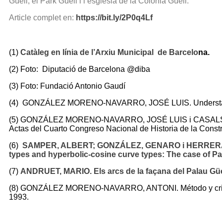
Güell, el Park Güell i l’església de la Colònia Güell.
Article complet en:
https://bit.ly/2P0q4Lf
(1)
Catàleg en línia de l’Arxiu Municipal de Barcelo
na.
(2) Foto: Diputació de Barcelona @diba
(3) Foto: Fundació Antonio Gaudí
(4) GONZÁLEZ MORENO-NAVARRO, JOSÉ LUIS. Understanding 
(5) GONZÁLEZ MORENO-NAVARRO, JOSÉ LUIS i CASALS BALAG
Actas del Cuarto Congreso Nacional de Historia de la Cons
(6)
SAMPER, ALBERT; GONZÁLEZ, GENARO i HERRERA, BLAS.
types and hyperbolic-cosine curve types: The case of Pal
(7)
ANDRUET, MARIO. Els arcs de la façana del Palau Güe
(8) GONZÁLEZ MORENO-NAVARRO, ANTONI. Método y criterios
1993.