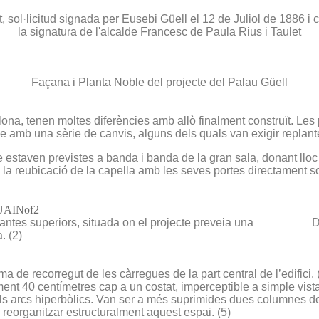
sol·licitud signada per Eusebi Güell el 12 de Juliol de 1886 i c
la signatura de l'alcalde Francesc de Paula Rius i Taulet
Façana i Planta Noble del projecte del Palau Güell
elona, tenen moltes diferències amb allò finalment construït. L
e amb una sèrie de canvis, alguns dels quals van exigir replant
estaven previstes a banda i banda de la gran sala, donant lloc 
tre a la reubicació de la capella amb les seves portes directament 
plantes superiors, situada on el projecte preveia una
D
. (2)
a de recorregut de les càrregues de la part central de l’edifici
t 40 centímetres cap a un costat, imperceptible a simple vista 
els arcs hiperbòlics. Van ser a més suprimides dues columnes 
reorganitzar estructuralment aquest espai. (5)