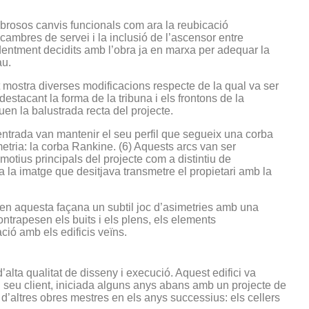
brosos canvis funcionals com ara la reubicació
 cambres de servei i la inclusió de l’ascensor entre
identment decidits amb l’obra ja en marxa per adequar la
au.
 mostra diverses modificacions respecte de la qual va ser
destacant la forma de la tribuna i els frontons de la
en la balustrada recta del projecte.
ntrada van mantenir el seu perfil que segueix una corba
tria: la corba Rankine. (6) Aquests arcs van ser
otius principals del projecte com a distintiu de
a la imatge que desitjava transmetre el propietari amb la
en aquesta façana un subtil joc d’asimetries amb una
trapesen els buits i els plens, els elements
lació amb els edificis veïns.
’alta qualitat de disseny i execució. Aquest edifici va
el seu client, iniciada alguns anys abans amb un projecte de
ó d’altres obres mestres en els anys successius: els cellers