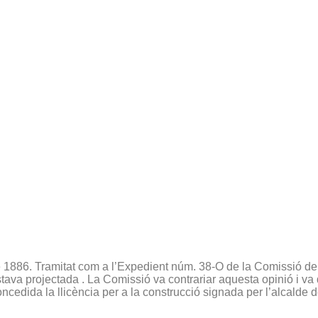
de 1886. Tramitat com a l’Expedient núm. 38-O de la Comissió de
estava projectada . La Comissió va contrariar aquesta opinió i v
oncedida la llicència per a la construcció signada per l’alcalde