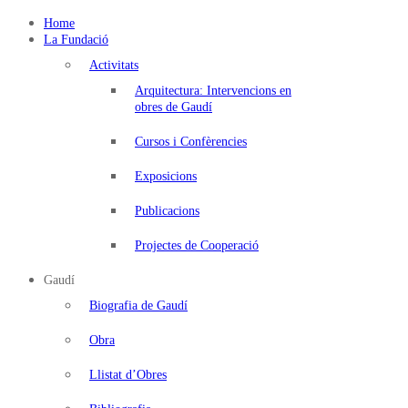
Home
Fundació
La Fundació
Antonio
Activitats
Gaudí
Arquitectura: Intervencions en
obres de Gaudí
Cursos i Confèrencies
Exposicions
Publicacions
Projectes de Cooperació
Gaudí
Biografia de Gaudí
Obra
Llistat d’Obres