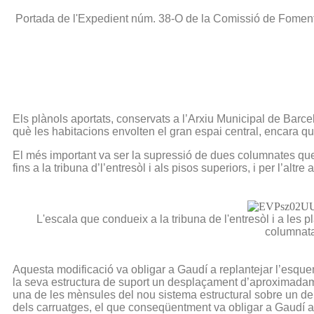
Portada de l'Expedient núm. 38-O de la Comissió de Foment, 
Els plànols aportats, conservats a l’Arxiu Municipal de Barc
què les habitacions envolten el gran espai central, encara qu
El més important va ser la supressió de dues columnates que 
fins a la tribuna d’l’entresòl i als pisos superiors, i per l’al
L'escala que condueix a la tribuna de l'entresòl i a les 
columnata
Aquesta modificació va obligar a Gaudí a replantejar l’esquem
la seva estructura de suport un desplaçament d’aproximadamen
una de les mènsules del nou sistema estructural sobre un d
dels carruatges, el que conseqüentment va obligar a Gaudí a 