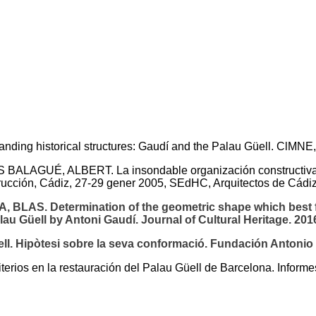
historical structures: Gaudí and the Palau Güell. ClMNE, 
UÉ, ALBERT. La insondable organización constructiva del 
trucción, Cádiz, 27-29 gener 2005, SEdHC, Arquitectos de Cád
 Determination of the geometric shape which best fits a
au Güell by Antoni Gaudí. Journal of Cultural Heritage. 201
ll. Hipòtesi sobre la seva conformació. Fundación Antonio 
 en la restauración del Palau Güell de Barcelona. Informes