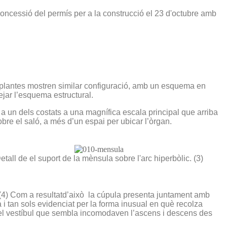
oncessió del permís per a la construcció el 23 d'octubre amb
es plantes mostren similar configuració, amb un esquema en
ejar l’esquema estructural.
a un dels costats a una magnífica escala principal que arriba
sobre el saló, a més d’un espai per ubicar l’òrgan.
etall de el suport de la mènsula sobre l'arc hiperbòlic. (3)
. (4) Com a resultatd’això la cúpula presenta juntament amb
i tan sols evidenciat per la forma inusual en què recolza
del vestíbul que sembla incomodaven l’ascens i descens des