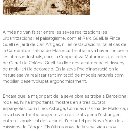
A més no van faltar entre les seves realitzacions les
urbanitzacions i el paisatgisme, com el Parc Güell, la Finca
Güell i el jardí de Can Artigas, ni les restauracions, tal el cas de
la Catedral de Palma de Mallorca. També hi va haver lloc per a
les obres industrials, com la Cooperativa Mataronesa, el celler
de Garraf i la Colònia Güell. Un lloc destacat ocupa el disseny
de mobiliari i la decoració. En la seva línia d'inspiració en la
naturalesa va realitzar tant imitació de models naturals com
mobiliari desenvolupat ergonòmicament.
Encara que la major part de la seva obra es troba a Barcelona i
rodalies, hi ha importants mostres en altres ciutats
espanyoles, com Lleó, Astorga, Comillas i Palma de Mallorca, i
hi va haver també projectes no realitzats per a l'estranger,
entre els quals cal destacar el d'un hotel per Nova York i les
missions de Tànger. Els últims anys de la seva vida els va