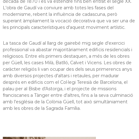
dècada de 1870 i es va estendre fins ben entrat el segle XX.
L'obra de Gaudí va conviure amb totes les fases del
modernisme, rebent la influència de cadascuna, però
superant àmpliament la vocació decorativa que va ser una de
les principals característiques d'aquest moviment artístic.
La tasca de Gaudí al llarg de gairebé mig segle d'exercici
professional va abastar majoritàriament edificis residencials i
religiosos. Entre els primers destaquen, a més de les obres
per Güell, les cases Milà, Batlló, Calvet i Vicens. Les obres de
caràcter religiós li van ocupar des dels seus primerencs anys
amb diversos projectes d'altars i retaules, per madurar
després en edificis com el Col·legi Teresià de Barcelona, el
palau per al Bisbe d'Astorga, i el projecte de missions
franciscanes a Tànger entre d'altres, fins a la seva culminació
amb l'església de la Colònia Güell, tot això simultàniament
amb les obres de la Sagrada Família.