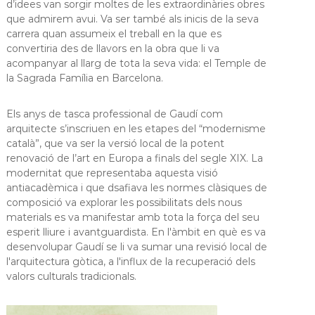
d’idees van sorgir moltes de les extraordinàries obres
que admirem avui. Va ser també als inicis de la seva
carrera quan assumeix el treball en la que es
convertiria des de llavors en la obra que li va
acompanyar al llarg de tota la seva vida: el Temple de
la Sagrada Família en Barcelona.
Els anys de tasca professional de Gaudí com
arquitecte s’inscriuen en les etapes del “modernisme
català”, que va ser la versió local de la potent
renovació de l’art en Europa a finals del segle XIX. La
modernitat que representaba aquesta visió
antiacadèmica i que dsafiava les normes clàsiques de
composició va explorar les possibilitats dels nous
materials es va manifestar amb tota la força del seu
esperit lliure i avantguardista. En l'àmbit en què es va
desenvolupar Gaudí se li va sumar una revisió local de
l'arquitectura gòtica, a l'influx de la recuperació dels
valors culturals tradicionals.