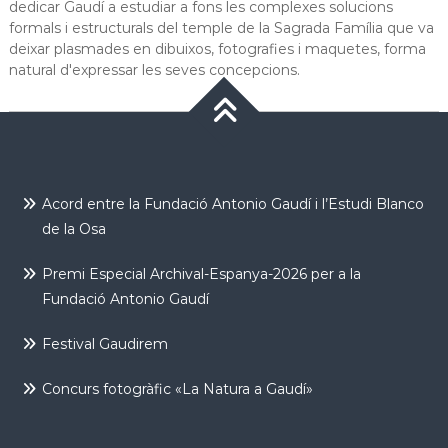
dedicar Gaudí a estudiar a fons les complexes solucions
formals i estructurals del temple de la Sagrada Família que va
deixar plasmades en dibuixos, fotografies i maquetes, forma
natural d'expressar les seves concepcions.
Acord entre la Fundació Antonio Gaudí i l’Estudi Blanco
de la Osa
Premi Especial Archival-Espanya-2026 per a la
Fundació Antonio Gaudí
Festival Gaudirem
Concurs fotogràfic «La Natura a Gaudí»